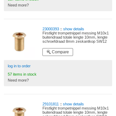
Need more?
23000393
::
show details
Firstlight trompetnippel messing M10x1
buitendraad totale lengte 10mm, lengte
schroefdraad 8mm zeskantkop SW12
(sleutelwijdte 12)
Compare
log in to order
57 items in stock
Need more?
29101811
::
show details
Firstlight trompetnippel messing M10x1
buitendraad totale lengte 10mm, lengte