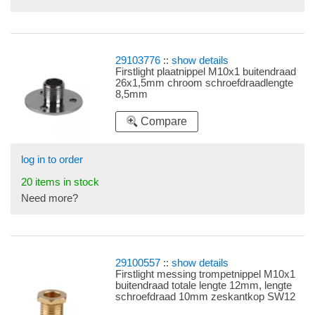
29103776
::
show details
Firstlight plaatnippel M10x1 buitendraad
26x1,5mm chroom schroefdraadlengte
8,5mm
Compare
log in to order
20 items in stock
Need more?
29100557
::
show details
Firstlight messing trompetnippel M10x1
buitendraad totale lengte 12mm, lengte
schroefdraad 10mm zeskantkop SW12
(sleutelwijdte 12)