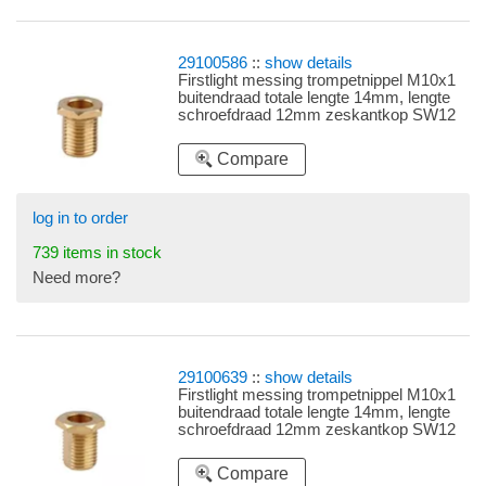
29100586
::
show details
Firstlight messing trompetnippel M10x1
buitendraad totale lengte 14mm, lengte
schroefdraad 12mm zeskantkop SW12
(sleutelwijdte 12)
Compare
log in to order
739 items in stock
Need more?
29100639
::
show details
Firstlight messing trompetnippel M10x1
buitendraad totale lengte 14mm, lengte
schroefdraad 12mm zeskantkop SW12
(sleutelwijdte 12) met afgeplatte zijkanten
Compare