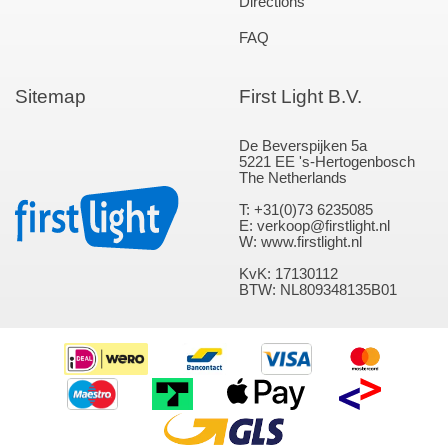
Directions
FAQ
Sitemap
First Light B.V.
De Beverspijken 5a
5221 EE 's-Hertogenbosch
The Netherlands
T: +31(0)73 6235085
E: verkoop@firstlight.nl
W: www.firstlight.nl
KvK: 17130112
BTW: NL809348135B01