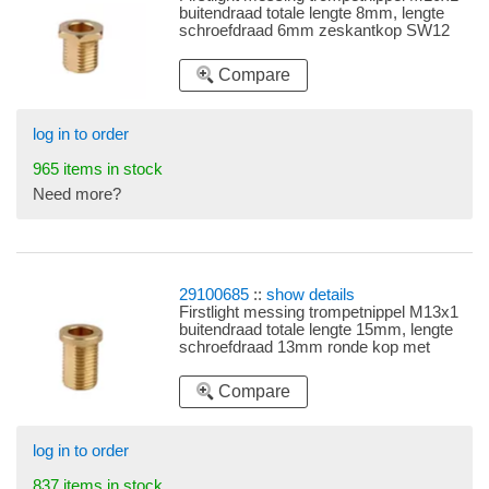
buitendraad totale lengte 8mm, lengte
schroefdraad 6mm zeskantkop SW12
(sleutelwijdte 12) met afgeplatte zijkanten
Compare
log in to order
965 items in stock
Need more?
29100685
::
show details
Firstlight messing trompetnippel M13x1
buitendraad totale lengte 15mm, lengte
schroefdraad 13mm ronde kop met
afgeplatte zijkanten
Compare
log in to order
837 items in stock