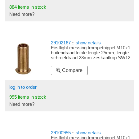
884 items in stock
Need more?
29102167
::
show details
Firstlight messing trompetnippel M10x1
buitendraad totale lengte 25mm, lengte
schroefdraad 23mm zeskantkop SW12
(sleutelwijdte 12)
Compare
log in to order
995 items in stock
Need more?
29100955
::
show details
Firstlight messing trompetnippel M10x1